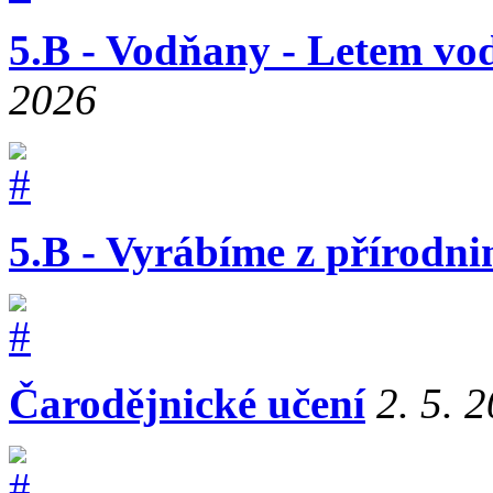
5.B - Vodňany - Letem vo
2026
5.B - Vyrábíme z přírodni
Čarodějnické učení
2. 5. 