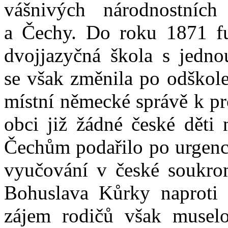
vášnivých národnostníc
a Čechy. Do roku 1871 fu
dvojjazyčná škola s jednou
se však změnila po odškole
místní německé správě k pr
obci již žádné české děti
Čechům podařilo po urgencí
vyučování v české soukro
Bohuslava Kůrky naproti 
zájem rodičů však muselo