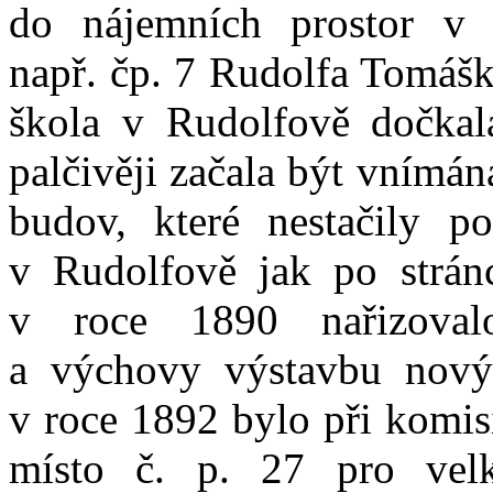
do nájemních prostor v 
např. čp. 7 Rudolfa Tomášk
škola v Rudolfově dočkala
palčivěji začala být vnímá
budov, které nestačily po
v Rudolfově jak po stránc
v roce 1890 nařizovalo
a výchovy výstavbu nový
v roce 1892 bylo při komis
místo č. p. 27 pro ve