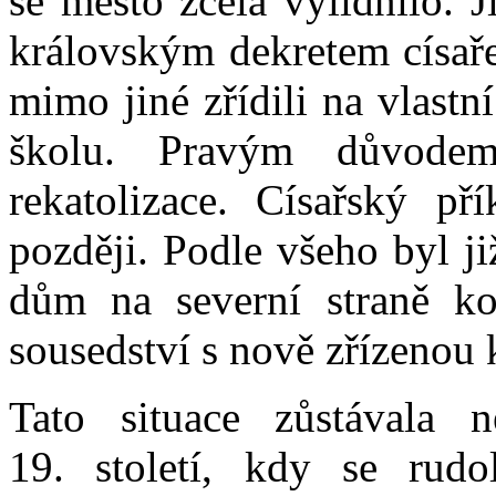
se město zcela vylidnilo. 
královským dekretem císaře
mimo jiné zřídili na vlastn
školu. Pravým důvodem
rekatolizace. Císařský př
později. Podle všeho byl j
dům na severní straně ko
sousedství s nově zřízenou 
Tato situace zůstávala
19. století, kdy se rudo