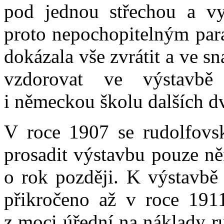
pod jednou střechou a vy
proto nepochopitelným par
dokázala vše zvrátit a ve sn
vzdorovat ve výstavb
i německou školu dalších dv
V roce 1907 se rudolfov
prosadit výstavbu pouze n
o rok později. K výstavbě
přikročeno až v roce 1911
z moci úřední na náklady r