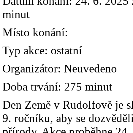
Datum konání:
24. 6. 2025 
minut
Místo konání:
Typ akce:
ostatní
Organizátor:
Neuvedeno
Doba trvání:
275 minut
Den Země v Rudolfově je skv
9. ročníku, aby se dozvěděl
přírody. Akce proběhne 24.