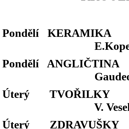
Pondělí KERAM
E.Kopetová (3.
Pondělí ANGLIČ
Gaudeo (2.,3.
Úterý TVOŘIL
V. Veselá (1.
Úterý ZDRAVUŠ