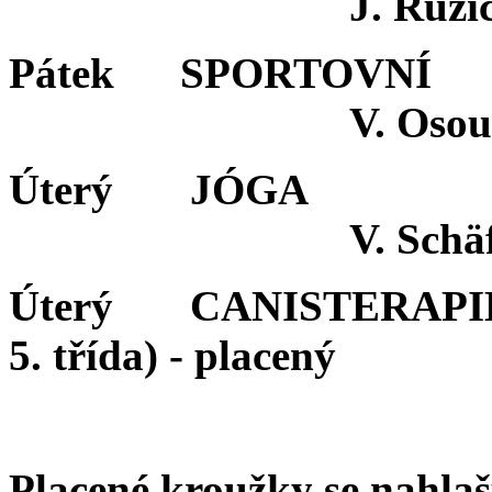
J. Růžičková ( 3
Pátek SPORTOV
V. Osouchová (1
Úterý JÓGA 
V. Schäferová (2
Úterý CANISTERAPIE
5. třída) -
placený
Placené kroužky se nahla