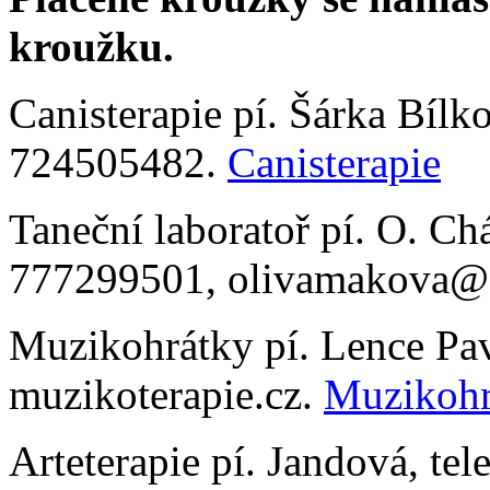
kroužku.
Canisterapie pí. Šárka Bílko
724505482.
Canisterapie
Taneční laboratoř pí. O. C
777299501, olivamakova@
Muzikohrátky pí. Lence Pav
muzikoterapie.cz.
Muzikohr
Arteterapie pí. Jandová, te