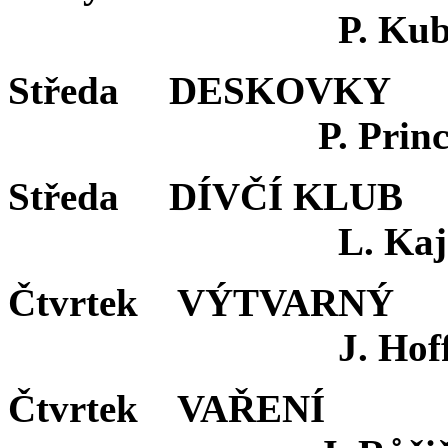
P. Kubouš
Středa DESKOV
P. Princlová (2
Středa DÍVČÍ K
L. Kajerová (3.
Čtvrtek VÝTVA
J. Hoffelnerová
Čtvrtek VAŘE